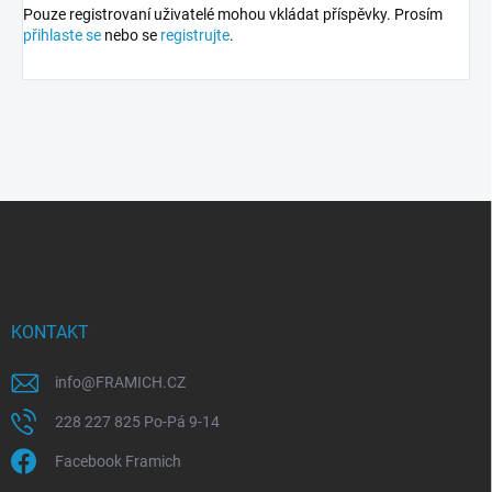
Pouze registrovaní uživatelé mohou vkládat příspěvky. Prosím
přihlaste se
nebo se
registrujte
.
Z
á
p
a
t
í
KONTAKT
info
@
FRAMICH.CZ
228 227 825 Po-Pá 9-14
Facebook Framich