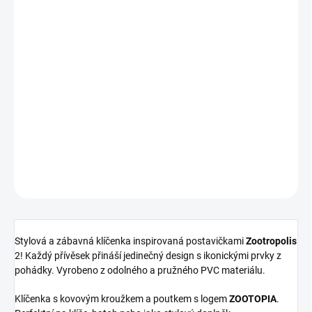
MOŽNOSTI
DORUČENÍ
−
+
Přidat do košíku
Stylová a zábavná klíčenka inspirovaná postavičkami
Zootropolis
2
! Každý přívěsek přináší jedinečný design s ikonickými prvky z
pohádky.
DETAILNÍ INFORMACE
ZEPTAT SE
HLÍDAT
Stylová a zábavná klíčenka inspirovaná postavičkami
Zootropolis
2! Každý přívěsek přináší jedinečný design s ikonickými prvky z
pohádky. Vyrobeno z odolného a pružného PVC materiálu.
Klíčenka s kovovým kroužkem a poutkem s logem
ZOOTOPIA
.