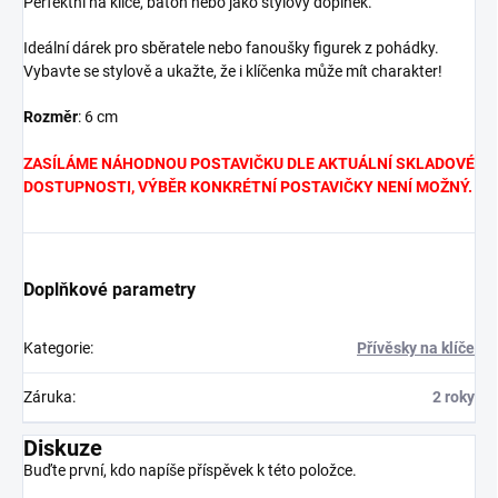
Perfektní na klíče, batoh nebo jako stylový doplněk.
Ideální dárek pro sběratele nebo fanoušky figurek z pohádky.
Vybavte se stylově a ukažte, že i klíčenka může mít charakter!
Rozměr
: 6 cm
ZASÍLÁME NÁHODNOU POSTAVIČKU DLE AKTUÁLNÍ SKLADOVÉ
DOSTUPNOSTI, VÝBĚR KONKRÉTNÍ POSTAVIČKY NENÍ MOŽNÝ.
Doplňkové parametry
Kategorie
:
Přívěsky na klíče
Záruka
:
2 roky
Diskuze
Buďte první, kdo napíše příspěvek k této položce.