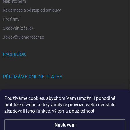
Napište nám
Reklamace a odstup od smlouvy
Pro firmy
Sledování zásilek
Jak ověřujeme recenze
FACEBOOK
PŘIJÍMÁME ONLINE PLATBY
Používáme cookies, abychom Vám umožnili pohodlné
prohlížení webu a díky analýze provozu webu neustále
zlepšovali jeho funkce, výkon a použitelnost.
Copyright 2026
FRAMICH.CZ
. Všechna práva vyhrazena.
Upravit nastavení
Nastavení
cookies