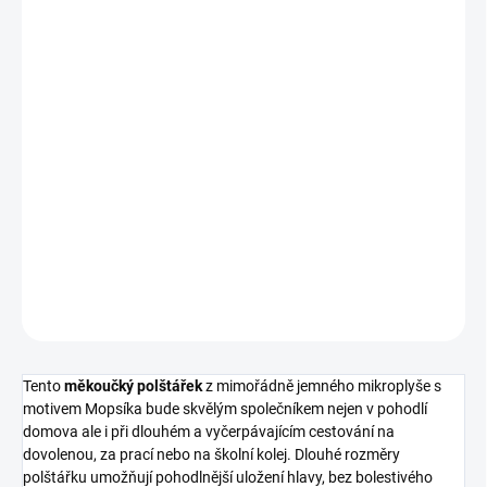
MOŽNOSTI DORUČENÍ
−
+
Přidat do košíku
Tento roztomilý
plyšový polštářek ve tvaru pejska
se jistě stane
oblíbeným maskotem vašeho dítěte.
DETAILNÍ INFORMACE
ZEPTAT SE
HLÍDAT
Tento
měkoučký polštářek
z mimořádně jemného mikroplyše s
motivem Mopsíka bude skvělým společníkem nejen v pohodlí
domova ale i při dlouhém a vyčerpávajícím cestování na
dovolenou, za prací nebo na školní kolej. Dlouhé rozměry
polštářku umožňují pohodlnější uložení hlavy, bez bolestivého