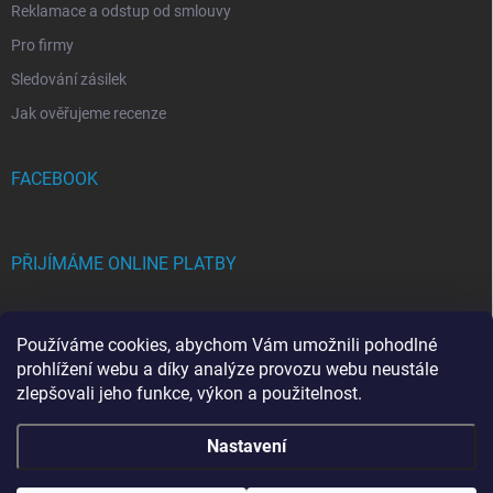
Reklamace a odstup od smlouvy
Pro firmy
Sledování zásilek
Jak ověřujeme recenze
FACEBOOK
PŘIJÍMÁME ONLINE PLATBY
Používáme cookies, abychom Vám umožnili pohodlné
prohlížení webu a díky analýze provozu webu neustále
zlepšovali jeho funkce, výkon a použitelnost.
Copyright 2026
FRAMICH.CZ
. Všechna práva vyhrazena.
Upravit nastavení
Nastavení
cookies
Vytvořil Shoptet