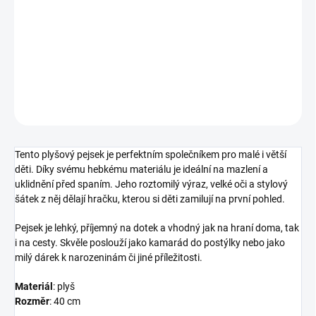
okamžitě získá srdce každého dítěte. Ideální na mazlení, hraní i
jako milý dárek.
DETAILNÍ INFORMACE
ZEPTAT SE
HLÍDAT
Tento
plyšový pejsek
je perfektním společníkem pro malé i větší
děti. Díky svému hebkému materiálu je ideální na mazlení a
uklidnění před spaním. Jeho roztomilý výraz, velké oči a stylový
šátek z něj dělají hračku, kterou si děti zamilují na první pohled.
Pejsek je lehký, příjemný na dotek a vhodný jak na hraní doma, tak
i na cesty. Skvěle poslouží jako kamarád do postýlky nebo jako
milý dárek k narozeninám či jiné příležitosti.
Materiál
: plyš
Rozměr
: 40 cm