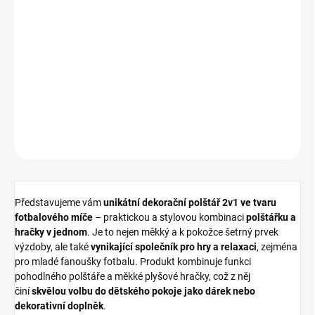
Představujeme vám
unikátní dekorační polštář 2v1 ve tvaru
fotbalového míče
– praktickou a stylovou kombinaci
polštářku a
hračky v jednom
. Je to nejen měkký a k pokožce šetrný prvek
výzdoby, ale také
vynikající společník pro hry a relaxaci.
DETAILNÍ INFORMACE
ZEPTAT SE
HLÍDAT
Představujeme vám
unikátní dekorační polštář 2v1 ve tvaru
fotbalového míče
– praktickou a stylovou kombinaci
polštářku a
hračky v jednom
. Je to nejen měkký a k pokožce šetrný prvek
výzdoby, ale také
vynikající společník pro hry a relaxaci
, zejména
pro mladé fanoušky fotbalu. Produkt kombinuje funkci
pohodlného polštáře a měkké plyšové hračky, což z něj
činí
skvělou volbu do dětského pokoje jako dárek nebo
dekorativní doplněk
.