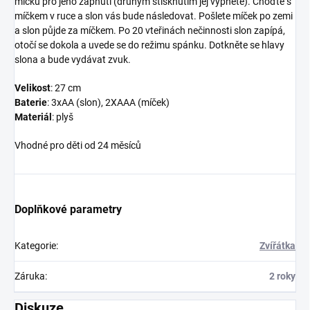
míčku pro jeho zapnutí (druhým stisknutím jej vypnete). Choďte s
míčkem v ruce a slon vás bude následovat. Pošlete míček po zemi
a slon půjde za míčkem. Po 20 vteřinách nečinnosti slon zapípá,
otočí se dokola a uvede se do režimu spánku. Dotkněte se hlavy
slona a bude vydávat zvuk.
Velikost
: 27 cm
Baterie
: 3xAA (slon), 2XAAA (míček)
Materiál
: plyš
Vhodné pro děti od 24 měsíců
Doplňkové parametry
Kategorie
:
Zvířátka
Záruka
:
2 roky
Diskuze