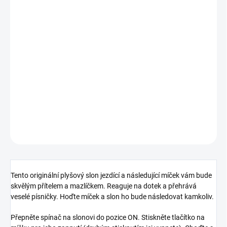
MOŽNOSTI
DORUČENÍ
−
+
Přidat do košíku
Tento originální plyšový slon jezdící a následující míček vám bude
skvělým přítelem a mazlíčkem. Reaguje na dotek a přehrává veselé
písničky. Hoďte míček a slon ho bude následovat kamkoliv.
DETAILNÍ INFORMACE
ZEPTAT SE
HLÍDAT
Tento originální plyšový slon jezdící a následující míček vám bude
skvělým přítelem a mazlíčkem. Reaguje na dotek a přehrává
veselé písničky. Hoďte míček a slon ho bude následovat kamkoliv.
Přepněte spínač na slonovi do pozice ON. Stiskněte tlačítko na