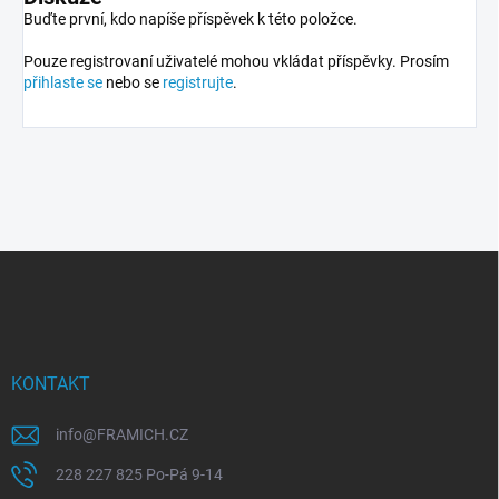
Buďte první, kdo napíše příspěvek k této položce.
Pouze registrovaní uživatelé mohou vkládat příspěvky. Prosím
přihlaste se
nebo se
registrujte
.
Z
á
p
a
t
í
KONTAKT
info
@
FRAMICH.CZ
228 227 825 Po-Pá 9-14