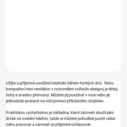
−
+
Přidat do košíku
Roztomilý přenosný USB ventilátor se zvířecím motivem, který lze
používat jako ruční i stolní. Díky odnímatelnému stojánku zároveň
poslouží jako praktický držák na mobilní telefon. Nabíjí se přes
USB a je ideální na léto doma, v kanceláři i na cestách.
DETAILNÍ INFORMACE
ZEPTAT SE
HLÍDAT
Užijte si příjemné osvěžení kdykoliv během horkých dnů. Tento
kompaktní mini ventilátor v roztomilém zvířecím designu je lehký,
tichý a snadno přenosný. Můžete jej používat v ruce nebo jej
jednoduše postavit na stůl pomocí přiloženého stojánku.
Praktickou vychytávkou je základna, která zároveň slouží jako
držák na mobilní telefon, takže si můžete pohodlně pustit video
nebo pracovat a zároveň se příjemně ochlazovat.