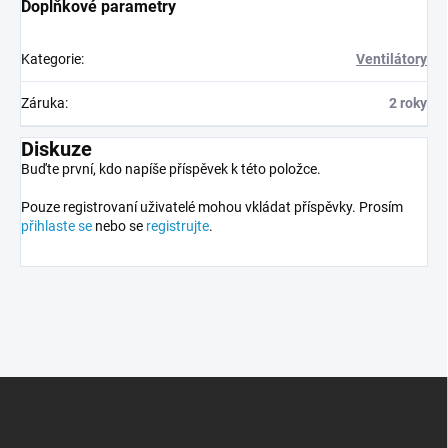
Doplňkové parametry
Kategorie
:
Ventilátory
Záruka
:
2 roky
Diskuze
Buďte první, kdo napíše příspěvek k této položce.
Pouze registrovaní uživatelé mohou vkládat příspěvky. Prosím
přihlaste se
nebo se
registrujte
.
Z
á
p