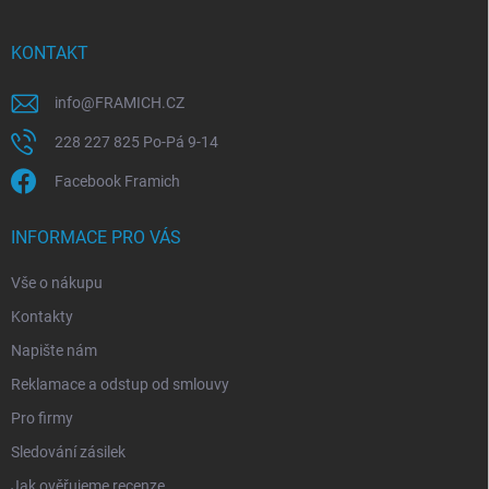
a
t
í
KONTAKT
info
@
FRAMICH.CZ
228 227 825 Po-Pá 9-14
Facebook Framich
INFORMACE PRO VÁS
Vše o nákupu
Kontakty
Napište nám
Reklamace a odstup od smlouvy
Pro firmy
Sledování zásilek
Jak ověřujeme recenze