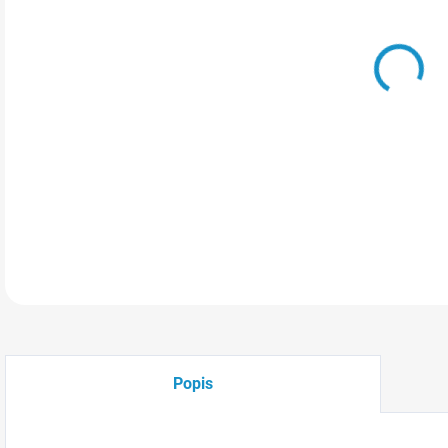
Feno
tyto
CryB
DETA
Popis