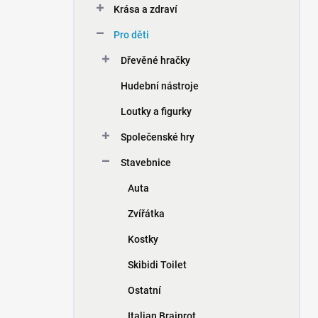
Krása a zdraví
í
p
Pro děti
a
n
Dřevěné hračky
e
Hudební nástroje
l
Loutky a figurky
Společenské hry
Stavebnice
Auta
Zvířátka
Kostky
Skibidi Toilet
Ostatní
Italian Brainrot