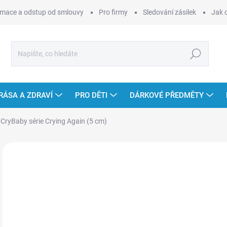
mace a odstup od smlouvy
Pro firmy
Sledování zásilek
Jak 
Hledat
RÁSA A ZDRAVÍ
PRO DĚTI
DÁRKOVÉ PŘEDMĚTY
 CryBaby série Crying Again (5 cm)
Neohodnoceno
Podrobnosti hodnocení
ZNAČKA
99
Měr
SK
cena
MOŽ