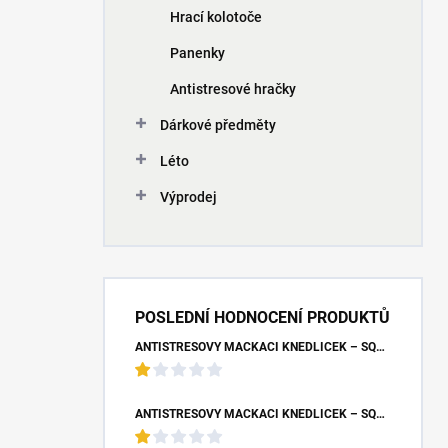
Hrací kolotoče
Panenky
Antistresové hračky
Dárkové předměty
Léto
Výprodej
POSLEDNÍ HODNOCENÍ PRODUKTŮ
ANTISTRESOVÝ MAČKACÍ KNEDLÍČEK – SQUISHY DUMPLING UNICORN (7X9 CM)
ANTISTRESOVÝ MAČKACÍ KNEDLÍČEK – SQUISHY DUMPLING S BUBLINOU (8,5X4,5 CM)